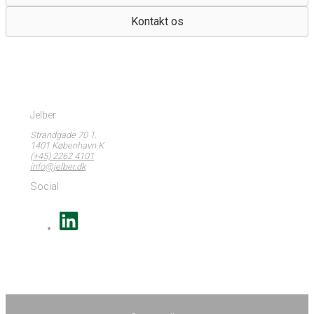
Kontakt os
Jelber
Strandgade 70 1.
1401 København K
(+45) 2262 4101
info@jelber.dk
Social