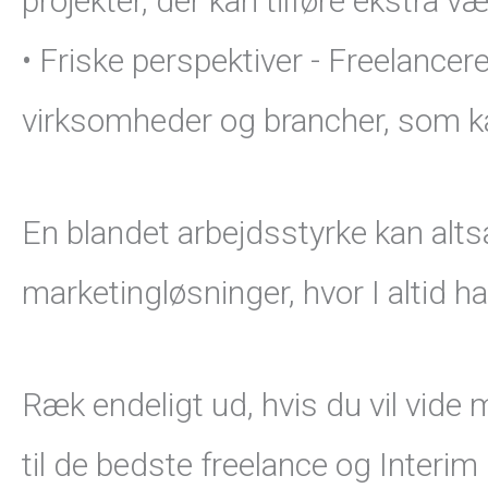
projekter, der kan tilføre ekstra vær
• Friske perspektiver - Freelancere
virksomheder og brancher, som ka
En blandet arbejdsstyrke kan alt
marketingløsninger, hvor I altid h
Ræk endeligt ud, hvis du vil vid
til de bedste freelance og Interim