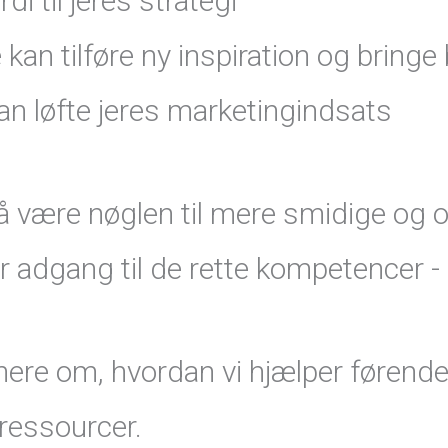
di til jeres strategi
 kan tilføre ny inspiration og bringe
n løfte jeres marketingindsats
så være nøglen til mere smidige og
ar adgang til de rette kompetencer -
e mere om, hvordan vi hjælper før
 ressourcer.