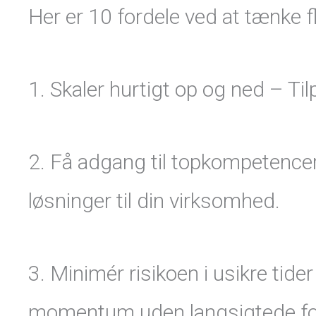
Her er 10 fordele ved at tænke fle
1. Skaler hurtigt op og ned – Til
2. Få adgang til topkompetencer 
løsninger til din virksomhed.
3. Minimér risikoen i usikre tide
momentum uden langsigtede forp