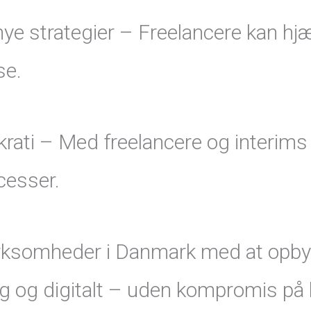
nye strategier – Freelancere kan hj
se.
ukrati – Med freelancere og interim
ocesser.
irksomheder i Danmark med at opbyg
 og digitalt – uden kompromis på kv