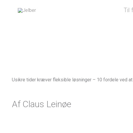
Gå
Til
til
indholdet
Usikre tider kræver fleksible løsninger – 10 fordele ved at
Af Claus Leinøe