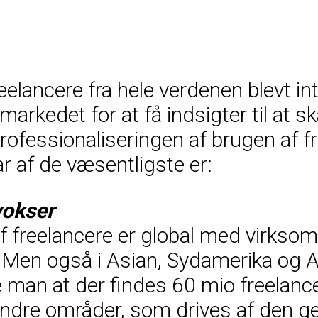
lancere fra hele verdenen blevt in
arkedet for at få indsigter til at
professionaliseringen af brugen af fr
r af de væsentligste er:
vokser
f freelancere er global med virks
. Men også i Asian, Sydamerika og Af
 man at der findes 60 mio freelan
 andre områder, som drives af den 