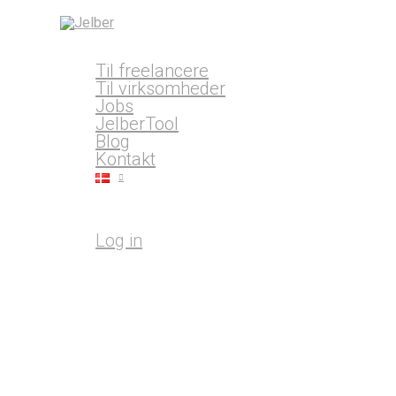
Gå
til
Hovedmenu
indholdet
Til freelancere
Til virksomheder
Jobs
JelberTool
Blog
Kontakt
Log in