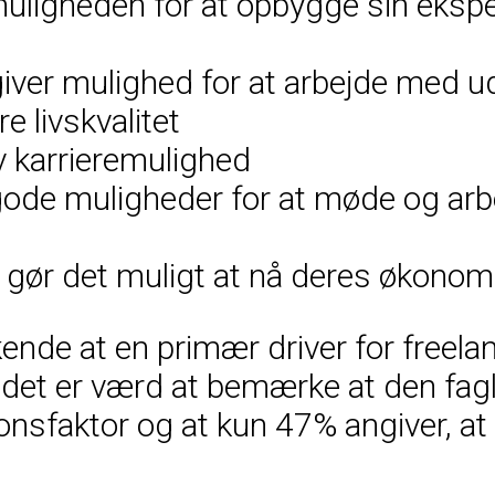
 muligheden for at opbygge sin eksp
giver mulighed for at arbejde med u
e livskvalitet
v karrieremulighed
 gode muligheder for at møde og ar
et gør det muligt at nå deres økono
nde at en primær driver for freelan
n det er værd at bemærke at den fagl
onsfaktor og at kun 47% angiver, at 