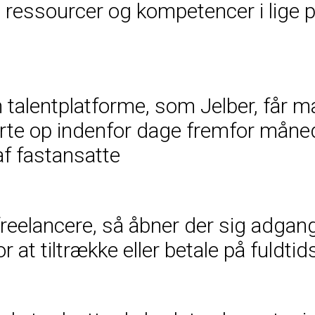
ge ressourcer og kompetencer i lige
 talentplatforme, som Jelber, får 
arte op indenfor dage fremfor måne
f fastansatte
reelancere, så åbner der sig adgang
r at tiltrække eller betale på fuldti