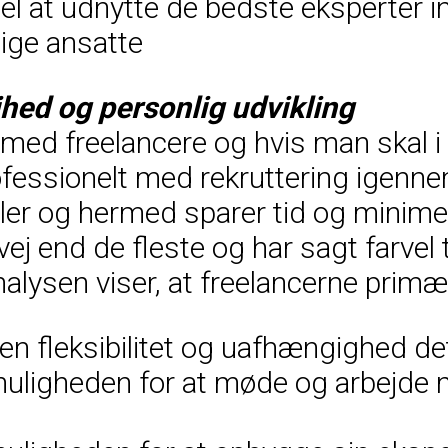
del at udnytte de bedste eksperter 
dige ansatte
ihed og personlig udvikling
r med freelancere og hvis man skal 
rofessionelt med rekruttering igenn
iler og hermed sparer tid og minimer
vej end de fleste og har sagt farvel
alysen viser, at freelancerne primær
den fleksibilitet og uafhængighed de
. muligheden for at møde og arbej