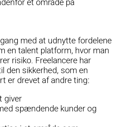
indenfor et område på
i gang med at udnytte fordelene
em en talent platform, hvor man
er risiko. Freelancere har
 til den sikkerhed, som en
t er drevet af andre ting:
t giver
de med spændende kunder og