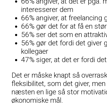
66% angiver, at det er pga.
interesserer dem
66% angiver, at freelancing 
66% gør det for at få en størr
56% ser det som en attrakti
56% gør det fordi det giver
kollegaer
47% siger, at det er fordi d
Det er måske knapt så overraske
fleksibilitet, som det giver, me
næsten en lige så stor motivati
økonomiske mål.