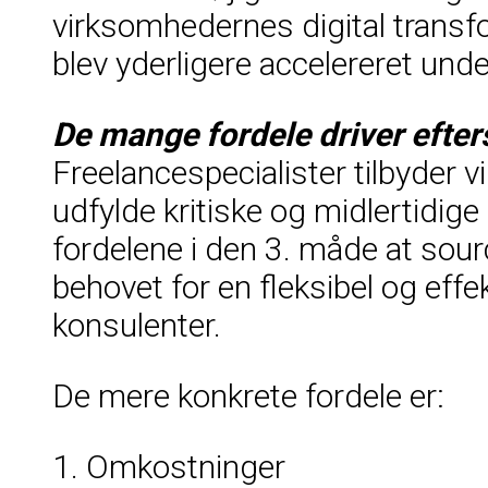
virksomhedernes digital transfo
blev yderligere accelereret und
De mange fordele driver efter
Freelancespecialister tilbyder 
udfylde kritiske og midlertidige 
fordelene i den 3. måde at sour
behovet for en fleksibel og eff
konsulenter.
De mere konkrete fordele er:
1. Omkostninger