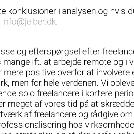
konklusioner i analysen og hvis du e
å
info@jelber.dk
.
esse og efterspørgsel efter freelanc
 mange ift. at arbejde remote og i vi
ere positive overfor at involvere e
rk, men for hele verdenen. Vi oplev
ende solo freelancere i kortere perio
ger meget af vores tid på at skrædd
 netværk af freelancere og rådgive
rofessionalisering hos virksomheder