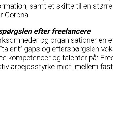
rmation, samt et skifte til en størr
er Corona.
spørgslen efter freelancere
virksomheder og organisationer en e
“talent” gaps og efterspørgslen voks
ce kompetencer og talenter på: Free
ektiv arbejdsstyrke midt imellem fa